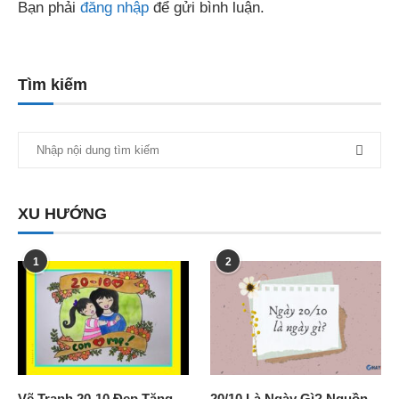
Bạn phải
đăng nhập
để gửi bình luận.
Tìm kiếm
XU HƯỚNG
1
2
Vẽ Tranh 20-10 Đẹp Tặng
20/10 Là Ngày Gì? Nguồn