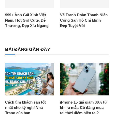
999+ Ảnh Gái Xinh Việt
Vẽ Tranh Đoàn Thanh Niên
Nam, Hot Girl Cute, Dễ
Cộng Sản Hồ Chí Minh
Thương, Đẹp Xỉu Ngang
Đẹp Tuyệt Vời
BÀI ĐĂNG GẦN ĐÂY
Cách tìm khách sạn tốt
iPhone 15 giá giảm 30% từ
nhất cho kỳ nghỉ Nha
khi ra mắt: Có đáng mua
Trang của bạn
tại thời điểm hiện tại?