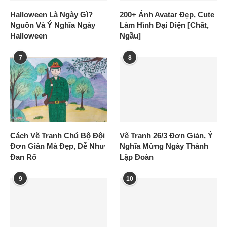
Halloween Là Ngày Gì?
200+ Ảnh Avatar Đẹp, Cute
Nguồn Và Ý Nghĩa Ngày
Làm Hình Đại Diện [Chất,
Halloween
Ngầu]
7
8
Cách Vẽ Tranh Chú Bộ Đội
Vẽ Tranh 26/3 Đơn Giản, Ý
Đơn Giản Mà Đẹp, Dễ Như
Nghĩa Mừng Ngày Thành
Đan Rổ
Lập Đoàn
9
10