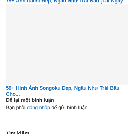
75+ Ảnh Itachi Đẹp, Ngầu Như Trái Bầu [Tải Ngay...
59+ Hình Ảnh Songoku Đẹp, Ngầu Như Trái Bầu
Cho...
Để lại một bình luận
Bạn phải
đăng nhập
để gửi bình luận.
Tìm kiếm