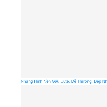
Những Hình Nền Gấu Cute, Dễ Thương, Đẹp Nh