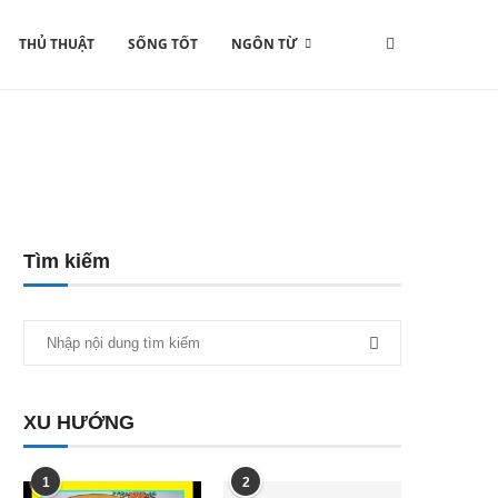
THỦ THUẬT
SỐNG TỐT
NGÔN TỪ
Tìm kiếm
XU HƯỚNG
1
2