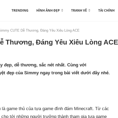
TRENDING
HÌNH ẢNH ĐẸP
TRANH VẼ
TÀI CHÍNH
Simmy CUTE Dễ Thương, Đáng Yêu Xiêu Lòng ACE
ễ Thương, Đáng Yêu Xiêu Lòng ACE
y đẹp, dễ thương, sắc nét nhất. Cùng với
t đẹp của Simmy ngay trong bài viết dưới đây nhé.
 là game thủ của tựa game đình đám Minecraft. Từ các
 cho tới những người trưởng thành tham gia tựa game