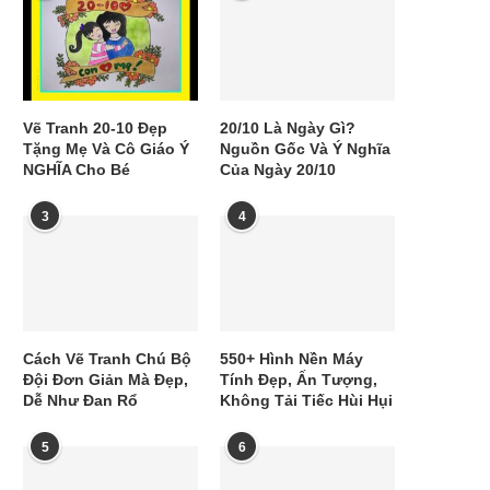
Vẽ Tranh 20-10 Đẹp
20/10 Là Ngày Gì?
Tặng Mẹ Và Cô Giáo Ý
Nguồn Gốc Và Ý Nghĩa
NGHĨA Cho Bé
Của Ngày 20/10
3
4
Cách Vẽ Tranh Chú Bộ
550+ Hình Nền Máy
Đội Đơn Giản Mà Đẹp,
Tính Đẹp, Ấn Tượng,
Dễ Như Đan Rổ
Không Tải Tiếc Hùi Hụi
5
6