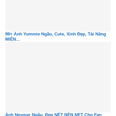
99+ Ảnh Yummie Ngầu, Cute, Xinh Đẹp, Tài Năng
MIỄN...
Ảnh Neymar Ngầu, Đẹp NÉT NÈN NẸT Cho Fan