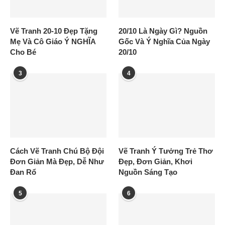
Vẽ Tranh 20-10 Đẹp Tặng
20/10 Là Ngày Gì? Nguồn
Mẹ Và Cô Giáo Ý NGHĨA
Gốc Và Ý Nghĩa Của Ngày
Cho Bé
20/10
3
4
Cách Vẽ Tranh Chú Bộ Đội
Vẽ Tranh Ý Tưởng Trẻ Thơ
Đơn Giản Mà Đẹp, Dễ Như
Đẹp, Đơn Giản, Khơi
Đan Rổ
Nguồn Sáng Tạo
5
6