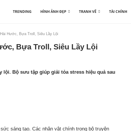
TRENDING
HÌNH ẢNH ĐẸP
TRANH VẼ
TÀI CHÍNH
ài Hước, Bựa Troll, Siêu Lầy Lội
c, Bựa Troll, Siêu Lầy Lội
y lội. Bộ sưu tập giúp giải tỏa stress hiệu quả sau
ức sáng tạo. Các nhân vật chính trong bộ truyện