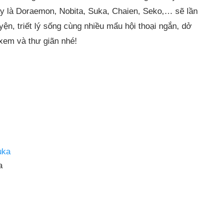
ày là Doraemon, Nobita, Suka, Chaien, Seko,… sẽ lần
ện, triết lý sống cùng nhiều mẩu hội thoại ngắn, dở
xem và thư giãn nhé!
a