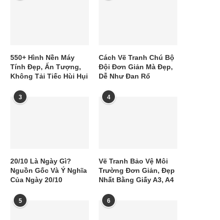
550+ Hình Nền Máy
Cách Vẽ Tranh Chú Bộ
Tính Đẹp, Ấn Tượng,
Đội Đơn Giản Mà Đẹp,
Không Tải Tiếc Hùi Hụi
Dễ Như Đan Rổ
3
4
20/10 Là Ngày Gì?
Vẽ Tranh Bảo Vệ Môi
Nguồn Gốc Và Ý Nghĩa
Trường Đơn Giản, Đẹp
Của Ngày 20/10
Nhất Bằng Giấy A3, A4
5
6