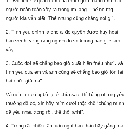
1. “Đôi khi sự quan tâm của một người dành cho một
người hoàn toàn xảy ra trong im lặng. Thế nhưng
người kia vẫn biết. Thế nhưng cũng chẳng nói gì”.
2. Tình yêu chính là cho ai đó quyền được hủy hoại
bạn với hi vọng rằng người đó sẽ không bao giờ làm
vậy.
3. Cuộc đời sẽ chẳng bao giờ xuất hiện “nếu như”, và
tình yêu của em và anh cũng sẽ chẳng bao giờ tồn tại
hai chữ “giá mà”.
Và nếu em có bị bỏ lại ở phía sau, thì bằng những yêu
thường đã có, xin hãy mỉm cười thật khẽ “chúng mình
đã yêu nhau xong rồi, thế thôi anh!”.
4. Trong rất nhiều lần luôn nghĩ bản thân hãy gắng mà