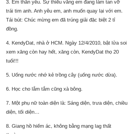
3. Em thân yêu. Sự thiếu vắng em đang làm tan vỡ
trái tim anh. Anh yêu em, anh muốn quay lại với em.
Tái bút: Chúc mừng em đã trúng giải đặc biệt 2 tỉ
đồng.
4. KendyDat, nhà ở HCM. Ngày 12/4/2010, bật lửa soi
xem xăng còn hay hết, xăng còn, KendyDat thọ 20
tuổi!!!
5. Uống nước nhớ kẻ trồng cây (uống nước dừa).
6. Học cho lắm tắm cũng xà bông.
7. Một phụ nữ toàn diện là: Sáng diện, trưa diện, chiều
diện, tối diện…
8. Giang hồ hiểm ác, không bằng mạng lag thất