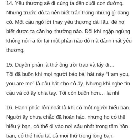
14. Yêu thương sẽ đi cùng ta đến cuối con đường.
Nhưng trước đó ta nên biết trân trọng những gì đang
có. Một câu ngỏ lời thay yêu thương dài lâu, để họ
biết được ta cần họ nhường nào. Đôi khi ngập ngừng
không nói ra lời lại một phần nào đó mà đánh mất yêu
thương.
15. Duyên phận là thứ ông trời trao và lấy đi…
Tôi đã buồn khi mọi người bảo bài hát này “I am you,
you are me” là cậu hát cho cô ấy. Nhưng khi nghe tin
cậu và cô ấy chia tay. Tôi còn buồn hơn… lạ nhỉ
16. Hạnh phúc lớn nhất là khi có một người hiểu bạn.
Người ấy chưa chắc đã hoàn hảo, nhưng họ có thể
hiểu ý bạn, có thể đi vào nơi sâu nhất trong tâm hồn
bạn, có thể hiểu tất cả mọi thứ trong lòng bạn.