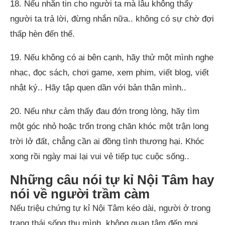
18. Nếu nhắn tin cho người ta mà lâu không thấy
người ta trả lời, đừng nhắn nữa.. không có sự chờ đợi
thấp hèn đến thế.
19. Nếu không có ai bên cạnh, hãy thử một mình nghe
nhạc, đọc sách, chơi game, xem phim, viết blog, viết
nhật ký.. Hãy tập quen dần với bản thân mình..
20. Nếu như cảm thấy đau đớn trong lòng, hãy tìm
một góc nhỏ hoặc trốn trong chăn khóc một trận long
trời lở đất, chẳng cần ai đồng tình thương hại. Khóc
xong rồi ngày mai lại vui vẻ tiếp tục cuộc sống..
Những câu nói tự kỉ Nội Tâm hay
nói về người trầm càm
Nếu triệu chứng tự kỉ Nội Tâm kéo dài, người ở trong
trạng thái sống thu mình, không quan tâm đến mọi